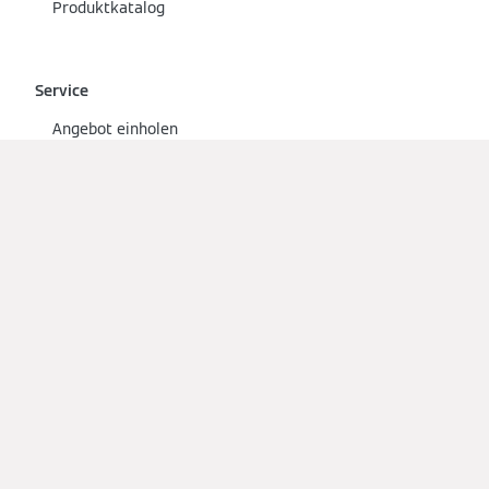
Produktkatalog
Service
Angebot einholen
Übersicht
Fachkunden
Technische Dokumentationen
Social Media