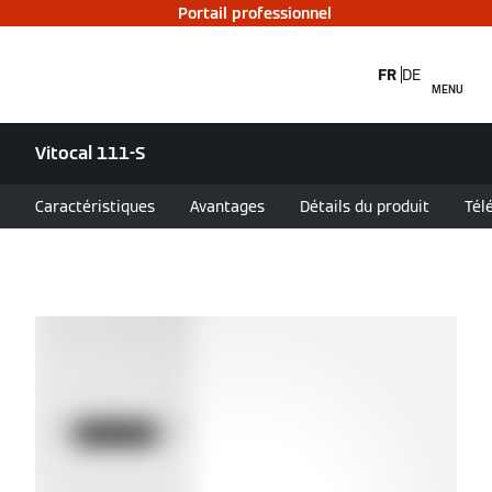
Portail professionnel
FR
DE
MENU
Vitocal 111-S
Caractéristiques
Avantages
Détails du produit
Tél