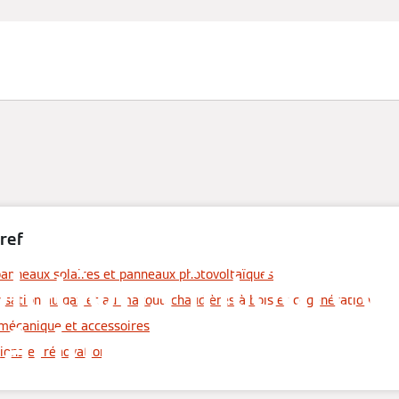
Partenaires
Services
À propos de Viessmann
ref
olutions intégrée
panneaux solaires et panneaux photovoltaïques
sation au gaz et au mazout, chaudières à bois et cogénération
bâtiments résiden
n mécanique et accessoires
ions et rénovation