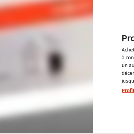
Pr
Achet
à con
un au
décem
jusqu
Profi