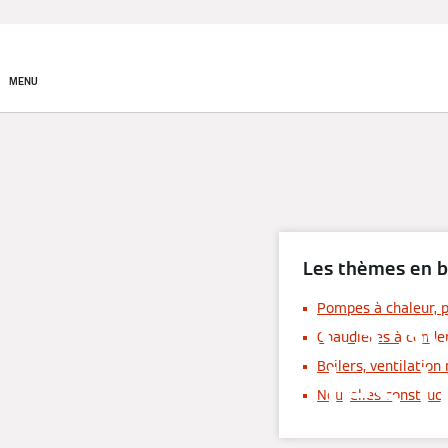
Produits
Entreprises
MENU
Les thèmes en b
Les s
Pompes à chaleur, 
Chaudières à conden
les 
Boilers, ventilatio
Nouvelles construct