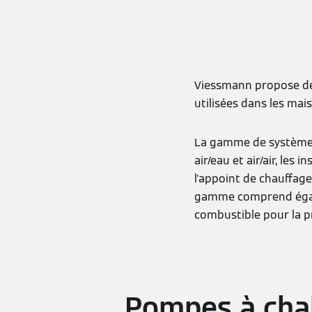
Viessmann propose des
utilisées dans les ma
La gamme de systèmes 
air/eau et air/air, les
l'appoint de chauffag
gamme comprend égale
combustible pour la pr
Pompes à chal