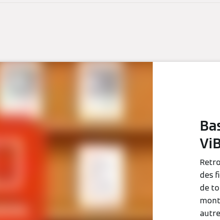
Ba
Vi
Retro
des f
de to
monta
autre