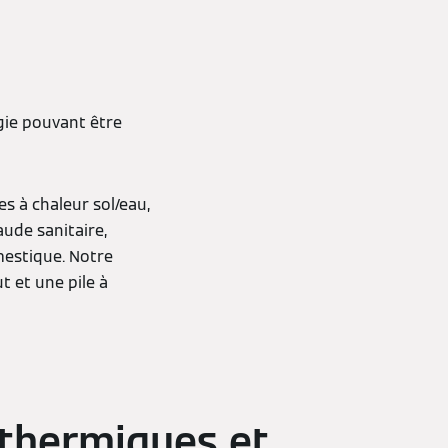
gie pouvant être
 à chaleur sol/eau,
aude sanitaire,
mestique. Notre
 et une pile à
 thermiques et