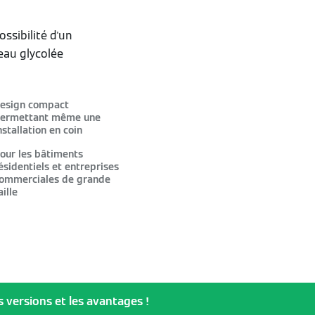
ssibilité d'un
eau glycolée
esign compact
ermettant même une
nstallation en coin
our les bâtiments
ésidentiels et entreprises
ommerciales de grande
aille
 versions et les avantages !