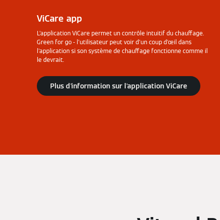
ViCare app
L'application ViCare permet un contrôle intuitif du chauffage.
Green for go - l'utilisateur peut voir d'un coup d'œil dans
l'application si son système de chauffage fonctionne comme il
le devrait.
Plus d'information sur l'application ViCare