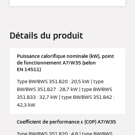
Détails du produit
Puissance calorifique nominale (kW), point
de fonctionnement A7/W35 (selon
EN 14511)
Type BW/BWS 351.B20 : 20,5 kW | type
BW/BWS 351.B27 : 28,7 kW | type BW/BWS
351.B33 : 32,7 kW | type BW/BWS 351.B42 :
42,3 kW
Coefficient de performance ε (COP) A7/W35
Type BW/BWS 351.B20 : 4,8 | type BW/BWS